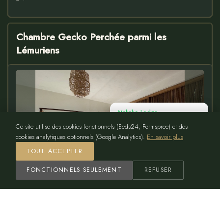
Makako Lodge
Une question sur votre séjour ?
Ce site utilise des cookies fonctionnels (Beds24, Formspree) et des
Je réponds en quelques minutes
cookies analytiques optionnels (Google Analytics).
En savoir plus
🌿
TOUT ACCEPTER
1
FONCTIONNELS SEULEMENT
REFUSER