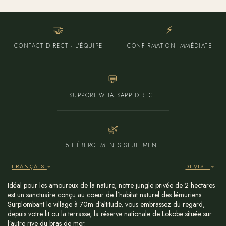
🤝
⚡
CONTACT DIRECT · L'ÉQUIPE
CONFIRMATION IMMÉDIATE
💬
SUPPORT WHATSAPP DIRECT
🌿
5 HÉBERGEMENTS SEULEMENT